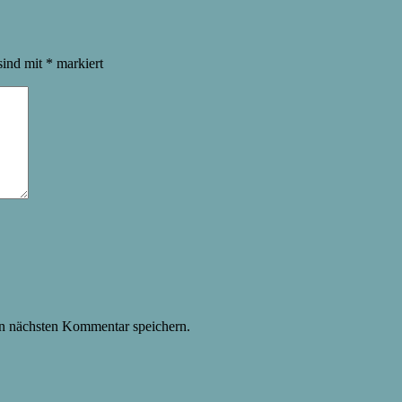
sind mit
*
markiert
n nächsten Kommentar speichern.