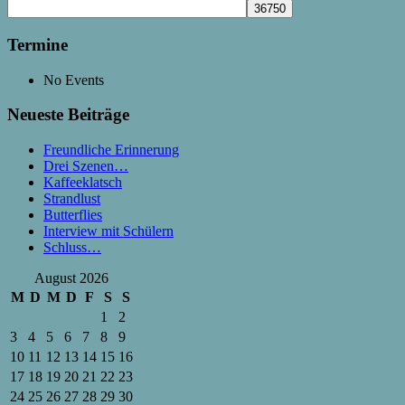
Termine
No Events
Neueste Beiträge
Freundliche Erinnerung
Drei Szenen…
Kaffeeklatsch
Strandlust
Butterflies
Interview mit Schülern
Schluss…
August 2026
M
D
M
D
F
S
S
1
2
3
4
5
6
7
8
9
10
11
12
13
14
15
16
17
18
19
20
21
22
23
24
25
26
27
28
29
30