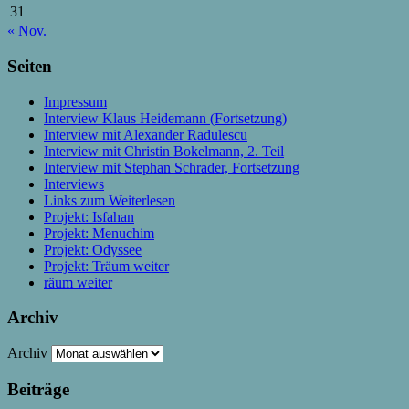
31
« Nov.
Seiten
Impressum
Interview Klaus Heidemann (Fortsetzung)
Interview mit Alexander Radulescu
Interview mit Christin Bokelmann, 2. Teil
Interview mit Stephan Schrader, Fortsetzung
Interviews
Links zum Weiterlesen
Projekt: Isfahan
Projekt: Menuchim
Projekt: Odyssee
Projekt: Träum weiter
räum weiter
Archiv
Archiv
Beiträge