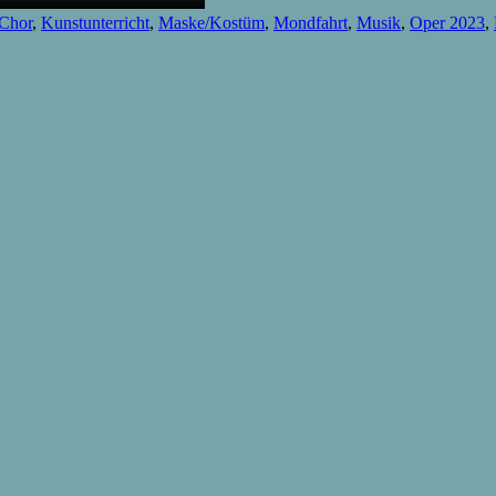
Chor
,
Kunstunterricht
,
Maske/Kostüm
,
Mondfahrt
,
Musik
,
Oper 2023
,