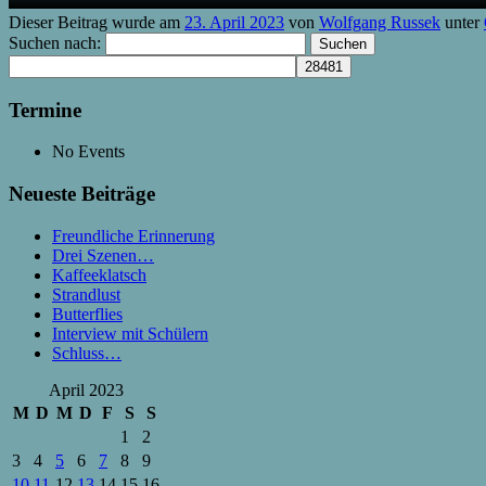
Dieser Beitrag wurde am
23. April 2023
von
Wolfgang Russek
unter
Suchen nach:
Termine
No Events
Neueste Beiträge
Freundliche Erinnerung
Drei Szenen…
Kaffeeklatsch
Strandlust
Butterflies
Interview mit Schülern
Schluss…
April 2023
M
D
M
D
F
S
S
1
2
3
4
5
6
7
8
9
10
11
12
13
14
15
16