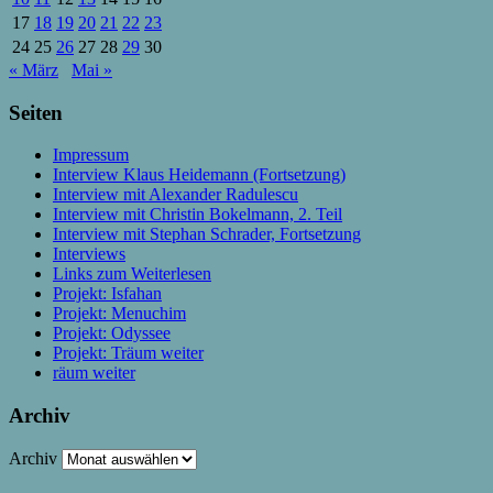
17
18
19
20
21
22
23
24
25
26
27
28
29
30
« März
Mai »
Seiten
Impressum
Interview Klaus Heidemann (Fortsetzung)
Interview mit Alexander Radulescu
Interview mit Christin Bokelmann, 2. Teil
Interview mit Stephan Schrader, Fortsetzung
Interviews
Links zum Weiterlesen
Projekt: Isfahan
Projekt: Menuchim
Projekt: Odyssee
Projekt: Träum weiter
räum weiter
Archiv
Archiv