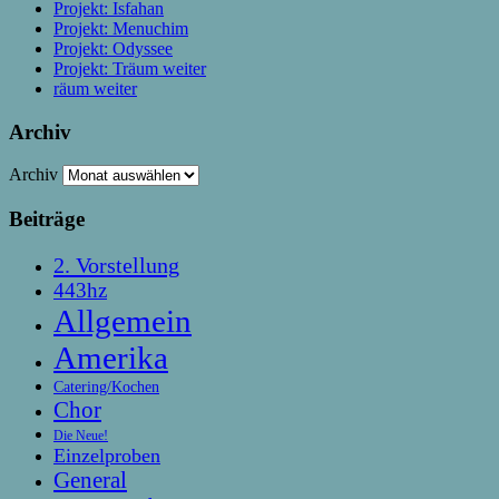
Projekt: Isfahan
Projekt: Menuchim
Projekt: Odyssee
Projekt: Träum weiter
räum weiter
Archiv
Archiv
Beiträge
2. Vorstellung
443hz
Allgemein
Amerika
Catering/Kochen
Chor
Die Neue!
Einzelproben
General