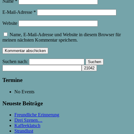
Name
*
E-Mail-Adresse
*
Website
Name, E-Mail-Adresse und Website in diesem Browser für
meinen nächsten Kommentar speichern.
Suchen nach:
Termine
No Events
Neueste Beiträge
Freundliche Erinnerung
Drei Szenen…
Kaffeeklatsch
Strandlust