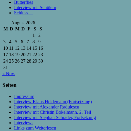
Butterflies
Interview mit Schülern
Schluss…
August 2026
M
D
M
D
F
S
S
1
2
3
4
5
6
7
8
9
10
11
12
13
14
15
16
17
18
19
20
21
22
23
24
25
26
27
28
29
30
31
« Nov.
Seiten
Impressum
Interview Klaus Heidemann (Fortsetzung)
Interview mit Alexander Radulescu
Interview mit Christin Bokelmann, 2. Teil
Interview mit Stephan Schrader, Fortsetzung
Interviews
Links zum Weiterlesen