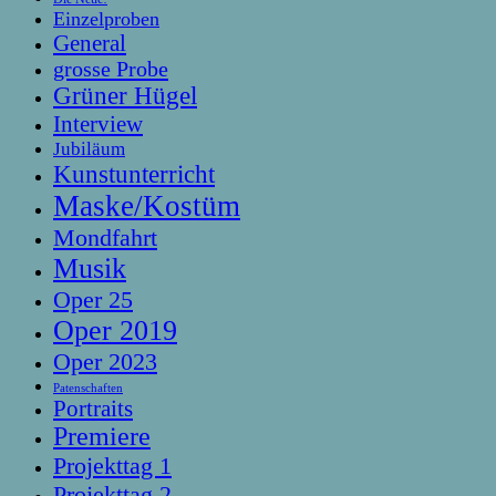
Einzelproben
General
grosse Probe
Grüner Hügel
Interview
Jubiläum
Kunstunterricht
Maske/Kostüm
Mondfahrt
Musik
Oper 25
Oper 2019
Oper 2023
Patenschaften
Portraits
Premiere
Projekttag 1
Projekttag 2