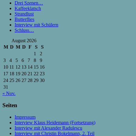
Drei Szenen…
Kaffeeklatsch
Strandlust
Butterflies
Interview mit Schülern
Schluss…
August 2026
M
D
M
D
F
S
S
1
2
3
4
5
6
7
8
9
10
11
12
13
14
15
16
17
18
19
20
21
22
23
24
25
26
27
28
29
30
31
« Nov.
Seiten
Impressum
Interview Klaus Heidemann (Fortsetzung)
Interview mit Alexander Radulescu
Interview mit Christin Bokelmann, 2. Teil