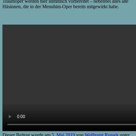
Traumoper werden hier stimmlich vorbereitet – nebenbei alles alte
Häsinnen, die in der Menuhim-Oper bereits mitgewirkt habe.
Dieser Beitrag wurde am
5. Mai 2019
von
Wolfgang Russek
unter