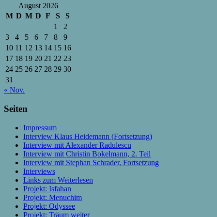
August 2026
M
D
M
D
F
S
S
1
2
3
4
5
6
7
8
9
10
11
12
13
14
15
16
17
18
19
20
21
22
23
24
25
26
27
28
29
30
31
« Nov.
Seiten
Impressum
Interview Klaus Heidemann (Fortsetzung)
Interview mit Alexander Radulescu
Interview mit Christin Bokelmann, 2. Teil
Interview mit Stephan Schrader, Fortsetzung
Interviews
Links zum Weiterlesen
Projekt: Isfahan
Projekt: Menuchim
Projekt: Odyssee
Projekt: Träum weiter