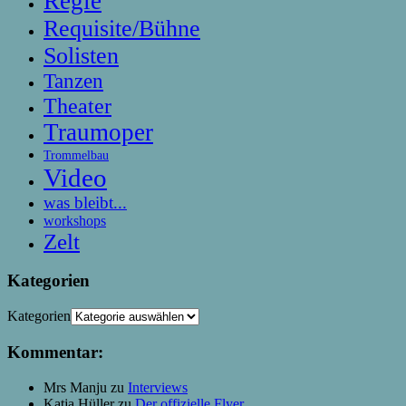
Regie
Requisite/Bühne
Solisten
Tanzen
Theater
Traumoper
Trommelbau
Video
was bleibt...
workshops
Zelt
Kategorien
Kategorien
Kommentar:
Mrs Manju
zu
Interviews
Katja Hüller
zu
Der offizielle Flyer