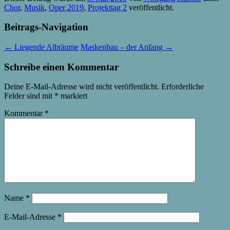
Chor
,
Musik
,
Oper 2019
,
Projekttag 2
veröffentlicht.
Beitrags-Navigation
←
Liegende Albräume
Maskenbau – der Anfang
→
Schreibe einen Kommentar
Deine E-Mail-Adresse wird nicht veröffentlicht.
Erforderliche
Felder sind mit
*
markiert
Kommentar
*
Name
*
E-Mail-Adresse
*