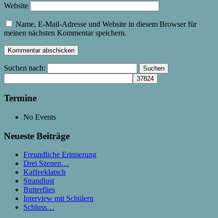
Website
Name, E-Mail-Adresse und Website in diesem Browser für
meinen nächsten Kommentar speichern.
Suchen nach:
Termine
No Events
Neueste Beiträge
Freundliche Erinnerung
Drei Szenen…
Kaffeeklatsch
Strandlust
Butterflies
Interview mit Schülern
Schluss…