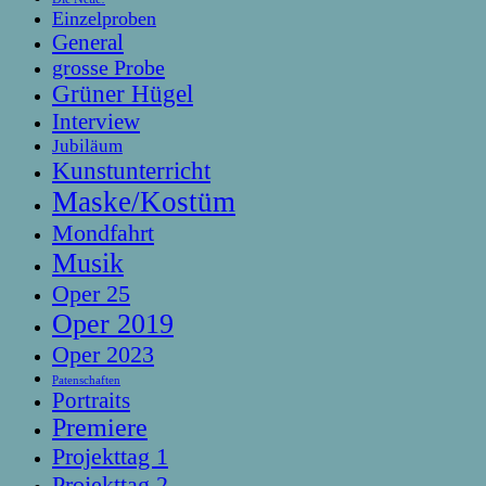
Einzelproben
General
grosse Probe
Grüner Hügel
Interview
Jubiläum
Kunstunterricht
Maske/Kostüm
Mondfahrt
Musik
Oper 25
Oper 2019
Oper 2023
Patenschaften
Portraits
Premiere
Projekttag 1
Projekttag 2