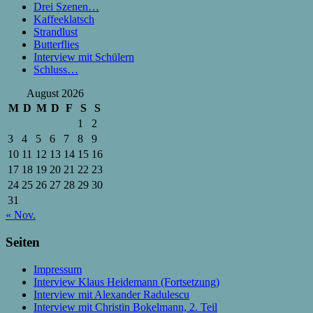
Drei Szenen…
Kaffeeklatsch
Strandlust
Butterflies
Interview mit Schülern
Schluss…
August 2026
M
D
M
D
F
S
S
1
2
3
4
5
6
7
8
9
10
11
12
13
14
15
16
17
18
19
20
21
22
23
24
25
26
27
28
29
30
31
« Nov.
Seiten
Impressum
Interview Klaus Heidemann (Fortsetzung)
Interview mit Alexander Radulescu
Interview mit Christin Bokelmann, 2. Teil