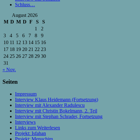
Schluss…
August 2026
M
D
M
D
F
S
S
1
2
3
4
5
6
7
8
9
10
11
12
13
14
15
16
17
18
19
20
21
22
23
24
25
26
27
28
29
30
31
« Nov.
Seiten
Impressum
Interview Klaus Heidemann (Fortsetzung)
Interview mit Alexander Radulescu
Interview mit Christin Bokelmann, 2. Teil
Interview mit Stephan Schrader, Fortsetzung
Interviews
Links zum Weiterlesen
Projekt: Isfahan
Projekt: Menuchim