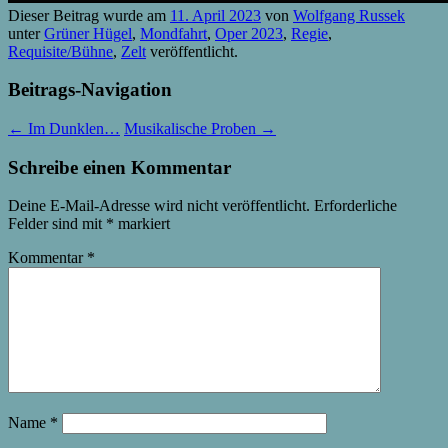
Dieser Beitrag wurde am
11. April 2023
von
Wolfgang Russek
unter
Grüner Hügel
,
Mondfahrt
,
Oper 2023
,
Regie
,
Requisite/Bühne
,
Zelt
veröffentlicht.
Beitrags-Navigation
←
Im Dunklen…
Musikalische Proben
→
Schreibe einen Kommentar
Deine E-Mail-Adresse wird nicht veröffentlicht.
Erforderliche
Felder sind mit
*
markiert
Kommentar
*
Name
*