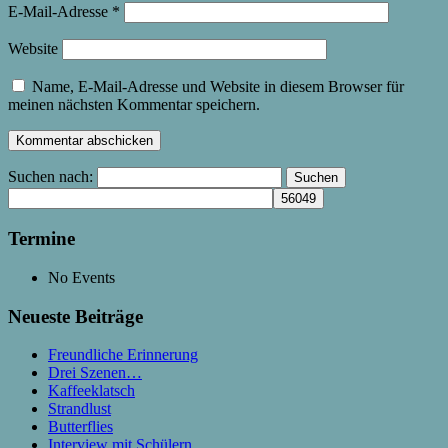
E-Mail-Adresse
*
Website
Name, E-Mail-Adresse und Website in diesem Browser für
meinen nächsten Kommentar speichern.
Suchen nach:
Termine
No Events
Neueste Beiträge
Freundliche Erinnerung
Drei Szenen…
Kaffeeklatsch
Strandlust
Butterflies
Interview mit Schülern