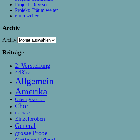
Projekt: Odyssee
Projekt: Träum weiter
räum weiter
Archiv
Archiv
Beiträge
2. Vorstellung
443hz
Allgemein
Amerika
Catering/Kochen
Chor
Die Neue!
Einzelproben
General
grosse Probe