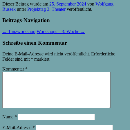
Dieser Beitrag wurde am
25. September 2024
von
Wolfgang
Russek
unter
Projekttag 3
,
Theater
veröffentlicht.
Beitrags-Navigation
←
Tanzworkshop
Workshops – 3. Woche
→
Schreibe einen Kommentar
Deine E-Mail-Adresse wird nicht veröffentlicht.
Erforderliche
Felder sind mit
*
markiert
Kommentar
*
Name
*
E-Mail-Adresse
*