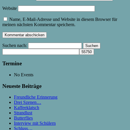
Website
Name, E-Mail-Adresse und Website in diesem Browser für
meinen nächsten Kommentar speichern.
Suchen nach:
Termine
No Events
Neueste Beiträge
Freundliche Erinnerung
Drei Szenen…
Kaffeeklatsch
Strandlust
Butterflies
Interview mit Schülern
Schluss…