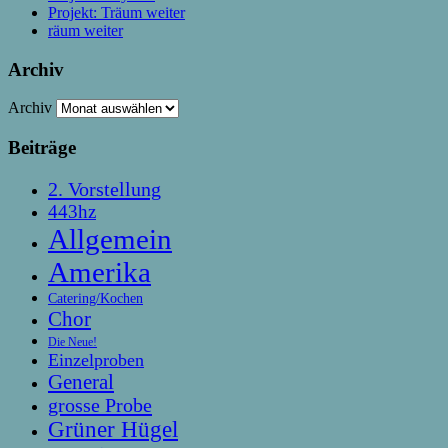
Projekt: Träum weiter
räum weiter
Archiv
Archiv
Beiträge
2. Vorstellung
443hz
Allgemein
Amerika
Catering/Kochen
Chor
Die Neue!
Einzelproben
General
grosse Probe
Grüner Hügel