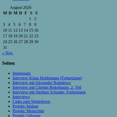
August 2026
M
D
M
D
F
S
S
1
2
3
4
5
6
7
8
9
10
11
12
13
14
15
16
17
18
19
20
21
22
23
24
25
26
27
28
29
30
31
« Nov.
Seiten
Impressum
Interview Klaus Heidemann (Fortsetzung)
Interview mit Alexander Radulescu
Interview mit Christin Bokelmann, 2. Teil
Interview mit Stephan Schrader, Fortsetzung
Interviews
Links zum Weiterlesen
Projekt: Isfahan
Projekt: Menuchim
Projekt: Odyssee