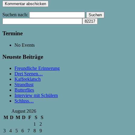
Suchen nach:
Termine
No Events
Neueste Beiträge
Freundliche Erinnerung
Drei Szenen…
Kaffeeklatsch
Strandlust
Butterflies
Interview mit Schülern
Schluss…
August 2026
M
D
M
D
F
S
S
1
2
3
4
5
6
7
8
9