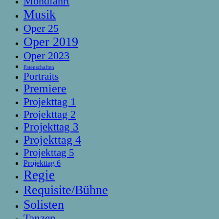
Mondfahrt
Musik
Oper 25
Oper 2019
Oper 2023
Patenschaften
Portraits
Premiere
Projekttag 1
Projekttag 2
Projekttag 3
Projekttag 4
Projekttag 5
Projekttag 6
Regie
Requisite/Bühne
Solisten
Tanzen