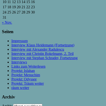
10
11
12
13
14
15
16
17
18
19
20
21
22
23
24
25
26
27
28
29
30
31
« Nov.
Seiten
Impressum
Interview Klaus Heidemann (Fortsetzung)
Interview mit Alexander Radulescu
Interview mit Christin Bokelmann, 2. Teil
Interview mit Stephan Schrader, Fortsetzung
Interviews
Links zum Weiterlesen
Projekt: Isfahan
Projekt: Menuchim
Projekt: Odyssee
Projekt: Träum weiter
räum weiter
Archiv
Archiv