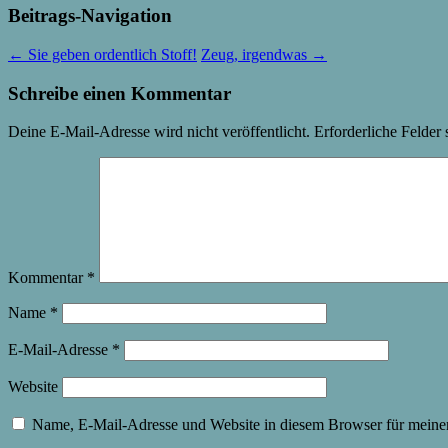
Beitrags-Navigation
←
Sie geben ordentlich Stoff!
Zeug, irgendwas
→
Schreibe einen Kommentar
Deine E-Mail-Adresse wird nicht veröffentlicht.
Erforderliche Felder 
Kommentar
*
Name
*
E-Mail-Adresse
*
Website
Name, E-Mail-Adresse und Website in diesem Browser für meine