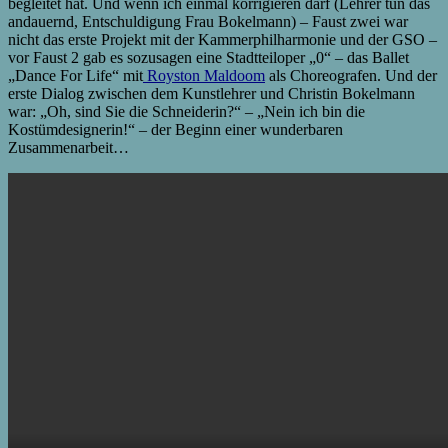
begleitet hat. Und wenn ich einmal korrigieren darf (Lehrer tun das
andauernd, Entschuldigung Frau Bokelmann) – Faust zwei war
nicht das erste Projekt mit der Kammerphilharmonie und der GSO –
vor Faust 2 gab es sozusagen eine Stadtteiloper „0“ – das Ballet
„Dance For Life“ mit
Royston Maldoom
als Choreografen. Und der
erste Dialog zwischen dem Kunstlehrer und Christin Bokelmann
war: „Oh, sind Sie die Schneiderin?“ – „Nein ich bin die
Kostümdesignerin!“ – der Beginn einer wunderbaren
Zusammenarbeit…