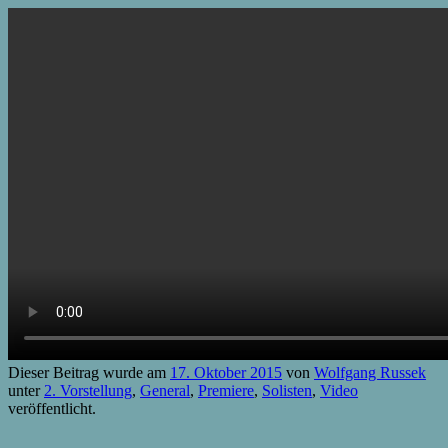
Dieser Beitrag wurde am
17. Oktober 2015
von
Wolfgang Russek
unter
2. Vorstellung
,
General
,
Premiere
,
Solisten
,
Video
veröffentlicht.