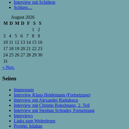
Interview mit Schülern
Schluss…
August 2026
M
D
M
D
F
S
S
1
2
3
4
5
6
7
8
9
10
11
12
13
14
15
16
17
18
19
20
21
22
23
24
25
26
27
28
29
30
31
« Nov.
Seiten
Impressum
Interview Klaus Heidemann (Fortsetzung)
Interview mit Alexander Radulescu
Interview mit Christin Bokelmann, 2. Teil
Interview mit Stephan Schrader, Fortsetzung
Interviews
Links zum Weiterlesen
Projekt: Isfahan