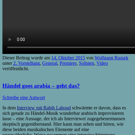
Dieser Beitrag wurde am
14. Oktober 2015
von
Wolfgang Russek
unter
2. Vorstellung
,
General
,
Premiere
,
Solisten
,
Video
veröffentlicht.
Händel goes arabia – geht das?
Schreibe eine Antwort
In dem
Interview mit Rabih Lahoud
schwärmte er davon, dass es
sich gerade zu Händel-Musik wunderbar arabisch improvisieren
lasse – eine Aussage, der ich als Interviewer zugegebenermassen
skeptisch gegenüberstand. Hier kann man sehen und hören, wie
diese beiden musikalischen Elemente auf eine
ungewöhnliche Weise zusammen eine intensive Stimmung