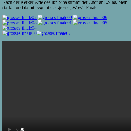
Nach der Kerker-Arie des Ibn Sina stimmt der Chor an: „Sina, bleib
stark!“ und damit beginnt das grosse „Wow“-Finale.