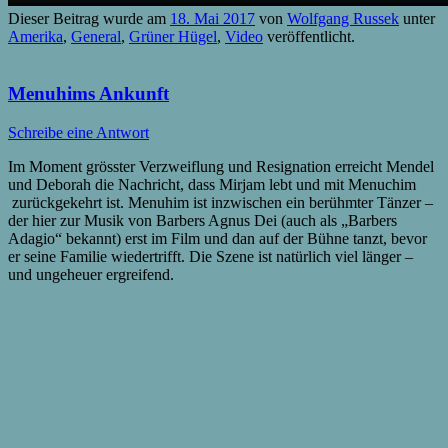
Dieser Beitrag wurde am
18. Mai 2017
von
Wolfgang Russek
unter
Amerika
,
General
,
Grüner Hügel
,
Video
veröffentlicht.
Menuhims Ankunft
Schreibe eine Antwort
Im Moment grösster Verzweiflung und Resignation erreicht Mendel
und Deborah die Nachricht, dass Mirjam lebt und mit Menuchim
zurückgekehrt ist. Menuhim ist inzwischen ein berühmter Tänzer –
der hier zur Musik von Barbers Agnus Dei (auch als „Barbers
Adagio“ bekannt) erst im Film und dan auf der Bühne tanzt, bevor
er seine Familie wiedertrifft. Die Szene ist natürlich viel länger –
und ungeheuer ergreifend.