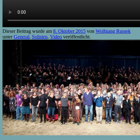
Dieser Beitrag wurde am
8. Oktober 2015
von
Wolfgang Russek
unter
General
,
Solisten
,
Video
veröffentlicht.