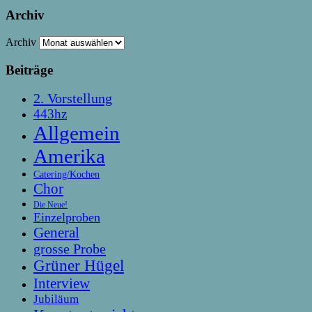
Archiv
Archiv
Beiträge
2. Vorstellung
443hz
Allgemein
Amerika
Catering/Kochen
Chor
Die Neue!
Einzelproben
General
grosse Probe
Grüner Hügel
Interview
Jubiläum