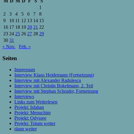
M
D
M
D
F
S
S
1
2
3
4
5
6
7
8
9
10
11
12
13
14
15
16
17
18
19
20
21
22
23
24
25
26
27
28
29
30
31
« Nov.
Feb. »
Seiten
Impressum
Interview Klaus Heidemann (Fortsetzung)
Interview mit Alexander Radulescu
Interview mit Christin Bokelmann, 2. Teil
Interview mit Stephan Schrader, Fortsetzung
Interviews
Links zum Weiterlesen
Projekt: Isfahan
Projekt: Menuchim
Projekt: Odyssee
Projekt: Träum weiter
räum weiter