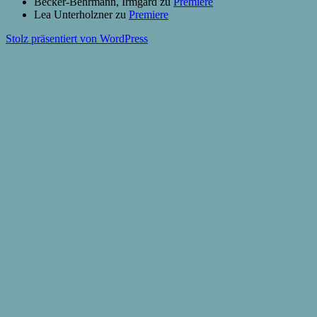
Becker-Behrmann, Irmgard
zu
Premiere
Lea Unterholzner
zu
Premiere
Stolz präsentiert von WordPress