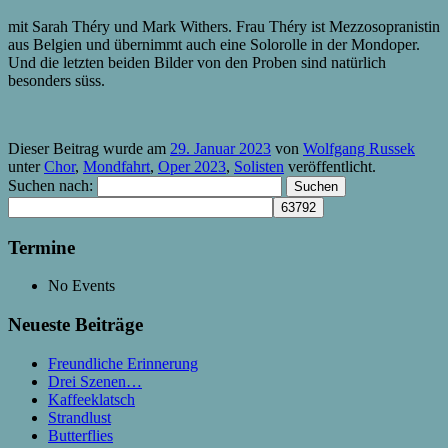
mit Sarah Théry und Mark Withers. Frau Théry ist Mezzosopranistin
aus Belgien und übernimmt auch eine Solorolle in der Mondoper.
Und die letzten beiden Bilder von den Proben sind natürlich
besonders süss.
Dieser Beitrag wurde am
29. Januar 2023
von
Wolfgang Russek
unter
Chor
,
Mondfahrt
,
Oper 2023
,
Solisten
veröffentlicht.
Suchen nach:
Termine
No Events
Neueste Beiträge
Freundliche Erinnerung
Drei Szenen…
Kaffeeklatsch
Strandlust
Butterflies