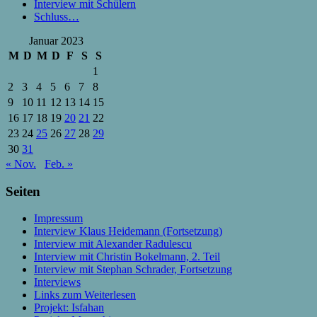
Interview mit Schülern
Schluss…
Januar 2023
M
D
M
D
F
S
S
1
2
3
4
5
6
7
8
9
10
11
12
13
14
15
16
17
18
19
20
21
22
23
24
25
26
27
28
29
30
31
« Nov.
Feb. »
Seiten
Impressum
Interview Klaus Heidemann (Fortsetzung)
Interview mit Alexander Radulescu
Interview mit Christin Bokelmann, 2. Teil
Interview mit Stephan Schrader, Fortsetzung
Interviews
Links zum Weiterlesen
Projekt: Isfahan