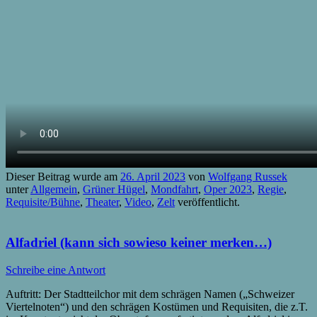
Dieser Beitrag wurde am
26. April 2023
von
Wolfgang Russek
unter
Allgemein
,
Grüner Hügel
,
Mondfahrt
,
Oper 2023
,
Regie
,
Requisite/Bühne
,
Theater
,
Video
,
Zelt
veröffentlicht.
Alfadriel (kann sich sowieso keiner merken…)
Schreibe eine Antwort
Auftritt: Der Stadtteilchor mit dem schrägen Namen („Schweizer
Viertelnoten“) und den schrägen Kostümen und Requisiten, die z.T.