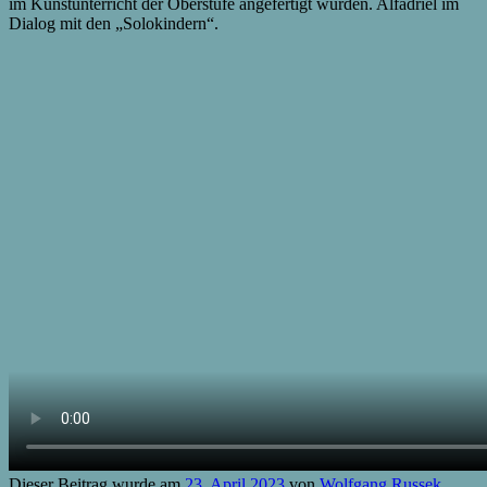
im Kunstunterricht der Oberstufe angefertigt wurden. Alfadriel im
Dialog mit den „Solokindern“.
Dieser Beitrag wurde am
23. April 2023
von
Wolfgang Russek