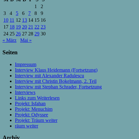
1
2
3
4
5
6
7
8
9
10
11
12
13
14
15
16
17
18
19
20
21
22
23
24
25
26
27
28
29
30
« März
Mai »
Seiten
Impressum
Interview Klaus Heidemann (Fortsetzung)
Interview mit Alexander Radulescu
Interview mit Christin Bokelmann, 2. Teil
Interview mit Stephan Schrader, Fortsetzung
Interviews
Links zum Weiterlesen
Projekt: Isfahan
Projekt: Menuchim
Projekt: Odyssee
Projekt: Träum weiter
räum weiter
Archiv