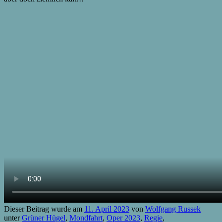
Dieser Beitrag wurde am
11. April 2023
von
Wolfgang Russek
unter
Grüner Hügel
,
Mondfahrt
,
Oper 2023
,
Regie
,