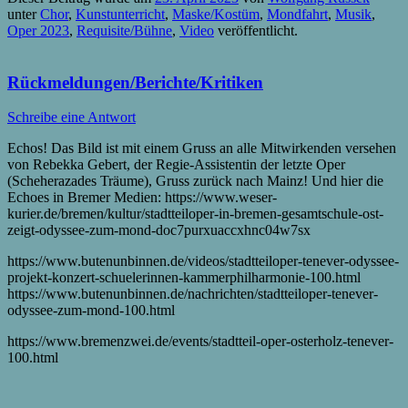
unter
Chor
,
Kunstunterricht
,
Maske/Kostüm
,
Mondfahrt
,
Musik
,
Oper 2023
,
Requisite/Bühne
,
Video
veröffentlicht.
Rückmeldungen/Berichte/Kritiken
Schreibe eine Antwort
Echos! Das Bild ist mit einem Gruss an alle Mitwirkenden versehen
von Rebekka Gebert, der Regie-Assistentin der letzte Oper
(Scheherazades Träume), Gruss zurück nach Mainz! Und hier die
Echoes in Bremer Medien: https://www.weser-
kurier.de/bremen/kultur/stadtteiloper-in-bremen-gesamtschule-ost-
zeigt-odyssee-zum-mond-doc7purxuaccxhnc04w7sx
https://www.butenunbinnen.de/videos/stadtteiloper-tenever-odyssee-
projekt-konzert-schuelerinnen-kammerphilharmonie-100.html
https://www.butenunbinnen.de/nachrichten/stadtteiloper-tenever-
odyssee-zum-mond-100.html
https://www.bremenzwei.de/events/stadtteil-oper-osterholz-tenever-
100.html