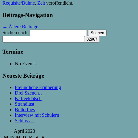
Requisite/Bühne
,
Zelt
veröffentlicht.
Beitrags-Navigation
←
Ältere Beiträge
Suchen nach:
Termine
No Events
Neueste Beiträge
Freundliche Erinnerung
Drei Szenen…
Kaffeeklatsch
Strandlust
Butterflies
Interview mit Schülern
Schluss…
April 2023
M
D
M
D
F
S
S