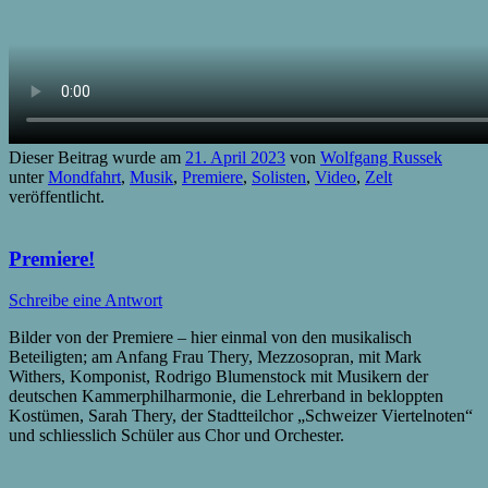
Dieser Beitrag wurde am
21. April 2023
von
Wolfgang Russek
unter
Mondfahrt
,
Musik
,
Premiere
,
Solisten
,
Video
,
Zelt
veröffentlicht.
Premiere!
Schreibe eine Antwort
Bilder von der Premiere – hier einmal von den musikalisch
Beteiligten; am Anfang Frau Thery, Mezzosopran, mit Mark
Withers, Komponist, Rodrigo Blumenstock mit Musikern der
deutschen Kammerphilharmonie, die Lehrerband in bekloppten
Kostümen, Sarah Thery, der Stadtteilchor „Schweizer Viertelnoten“
und schliesslich Schüler aus Chor und Orchester.