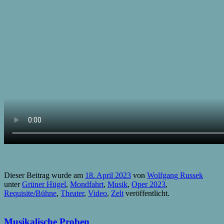
Dieser Beitrag wurde am
18. April 2023
von
Wolfgang Russek
unter
Grüner Hügel
,
Mondfahrt
,
Musik
,
Oper 2023
,
Requisite/Bühne
,
Theater
,
Video
,
Zelt
veröffentlicht.
Musikalische Proben