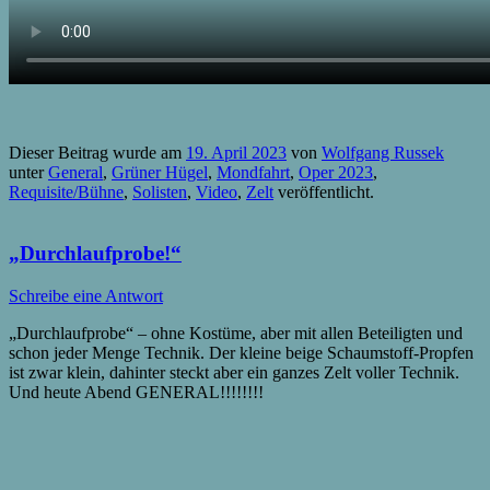
Dieser Beitrag wurde am
19. April 2023
von
Wolfgang Russek
unter
General
,
Grüner Hügel
,
Mondfahrt
,
Oper 2023
,
Requisite/Bühne
,
Solisten
,
Video
,
Zelt
veröffentlicht.
„Durchlaufprobe!“
Schreibe eine Antwort
„Durchlaufprobe“ – ohne Kostüme, aber mit allen Beteiligten und
schon jeder Menge Technik. Der kleine beige Schaumstoff-Propfen
ist zwar klein, dahinter steckt aber ein ganzes Zelt voller Technik.
Und heute Abend GENERAL!!!!!!!!